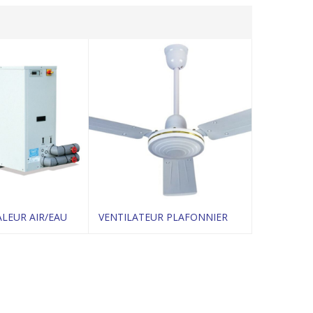
LEUR AIR/EAU
VENTILATEUR PLAFONNIER
CASSETTE 
ir le produit
Voir le produit