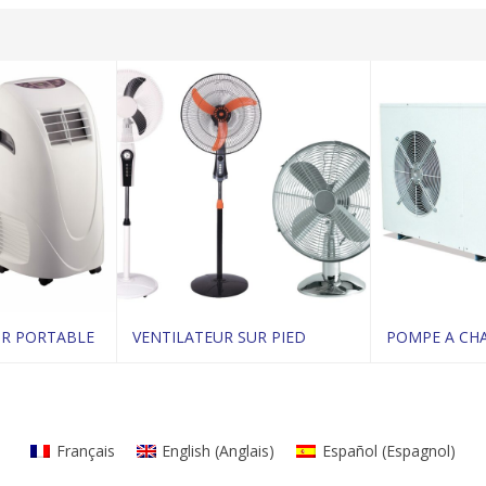
UR PORTABLE
VENTILATEUR SUR PIED
POMPE A CHA
le produit
Voir le produit
Vo
Français
English
(
Anglais
)
Español
(
Espagnol
)