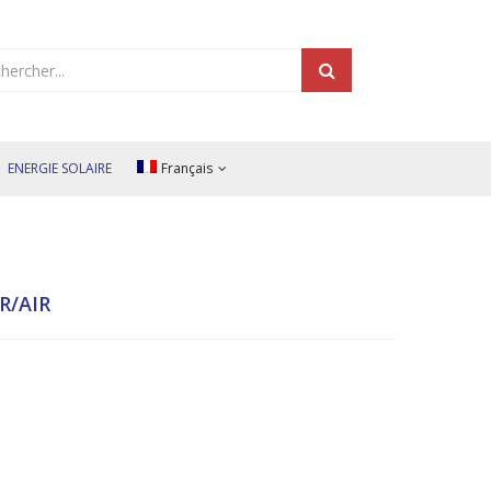
cts
h
ENERGIE SOLAIRE
Français
R/AIR